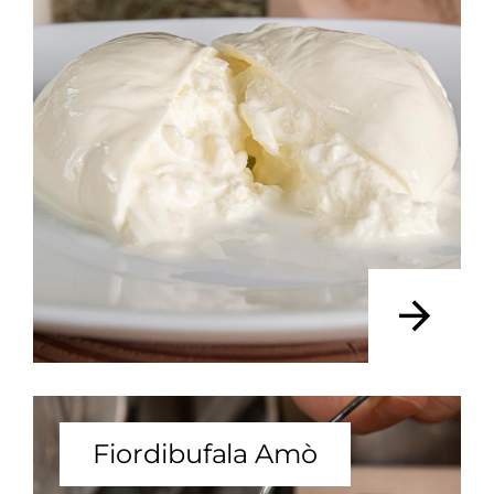
Fiordibufala Amò