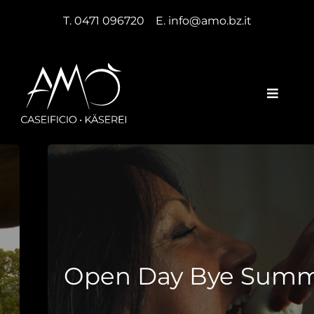
Salta
T. 0471 096720
–
E. info@amo.bz.it
al
contenuto
Toggle
Naviga
Home
Azienda
Prodotti
Eventi e notizie
Open Day Bye Summer
Newsletter
Ricette