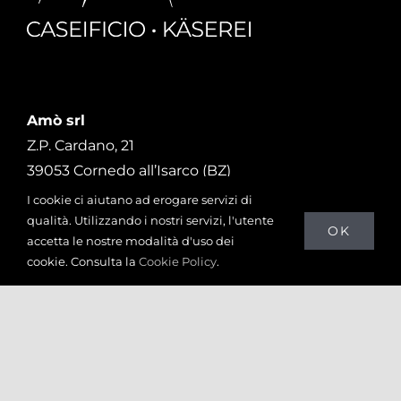
Amò srl
Z.P. Cardano, 21
39053 Cornedo all’Isarco (BZ)
P.IVA: 02943110219
I cookie ci aiutano ad erogare servizi di
0471 096720
qualità. Utilizzando i nostri servizi, l'utente
OK
accetta le nostre modalità d'uso dei
info@amo.bz.it
cookie. Consulta la
Cookie Policy
.
La Prelibateria
Via Milano, 11
39100 Bolzano (BZ)