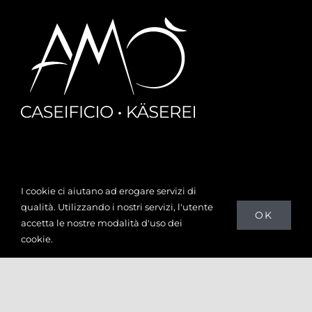
Amò srl
I cookie ci aiutano ad erogare servizi di
Z.P. Cardano, 21
qualità. Utilizzando i nostri servizi, l'utente
OK
39053 Cornedo all’Isarco (BZ)
accetta le nostre modalità d'uso dei
P.IVA: 02943110219
cookie.
0471 096720
info@amo.bz.it