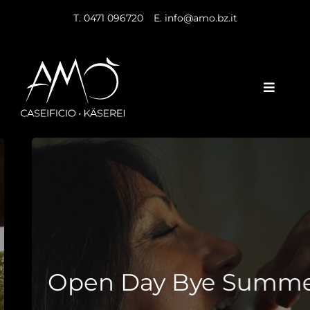
Skip
T. 0471 096720
–
E. info@amo.bz.it
to
content
Toggle
Naviga
Home
Unternehmen
Produkte
Veranstaltungen und Nachrichten
Newsletter
Open Day Bye Summer
Rezepte