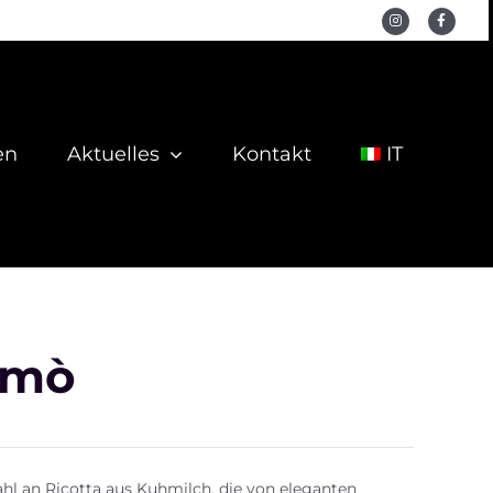
en
Aktuelles
Kontakt
IT
Amò
Rezepte
hl an Ricotta aus Kuhmilch, die von eleganten