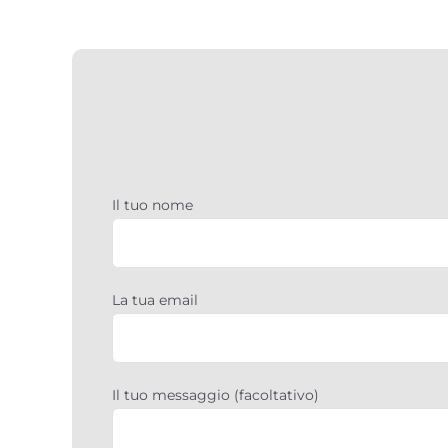
Il tuo nome
La tua email
Il tuo messaggio (facoltativo)