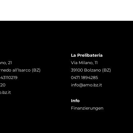
La Prelibateria
no, 21
Via Milano, 11
nedo all’Isarco (BZ)
39100 Bolzano (BZ)
943110219
0471 1894285
720
info@amo.bz.it
bz.it
Info
Finanzierungen