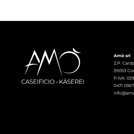
Amò srl
Z.P. Carda
39053 Cor
P.IVA: 02
0471 096
info@amo.