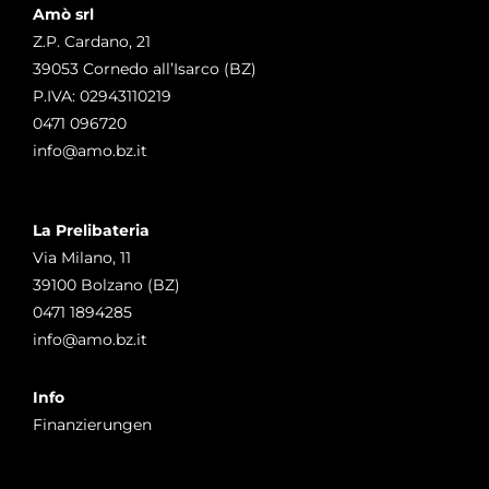
Amò srl
Z.P. Cardano, 21
39053 Cornedo all’Isarco (BZ)
P.IVA: 02943110219
0471 096720
info@amo.bz.it
La Prelibateria
Via Milano, 11
39100 Bolzano (BZ)
0471 1894285
info@amo.bz.it
Info
Finanzierungen